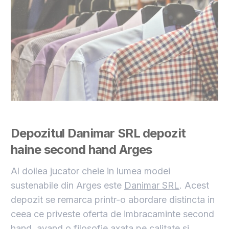
Depozitul Danimar SRL depozit
haine second hand Arges
Al doilea jucator cheie in lumea modei
sustenabile din Arges este
Danimar SRL
. Acest
depozit se remarca printr-o abordare distincta in
ceea ce priveste oferta de imbracaminte second
hand, avand o filosofie axata pe calitate si