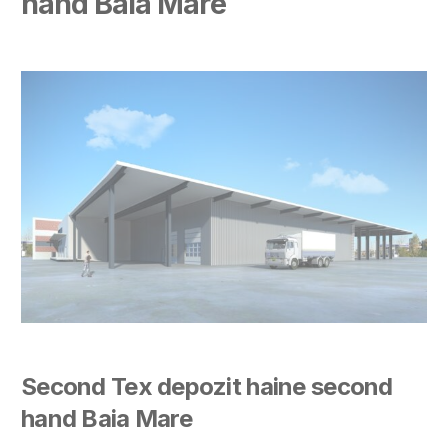
hand Baia Mare
Second Tex
d
epozit
haine second
hand Baia Mare