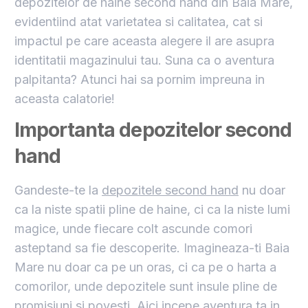
depozitelor de haine second hand din Baia Mare,
evidentiind atat varietatea si calitatea, cat si
impactul pe care aceasta alegere il are asupra
identitatii magazinului tau. Suna ca o aventura
palpitanta? Atunci hai sa pornim impreuna in
aceasta calatorie!
Importanta depozitelor second
hand
Gandeste-te la
depozitele second hand
nu doar
ca la niste spatii pline de haine, ci ca la niste lumi
magice, unde fiecare colt ascunde comori
asteptand sa fie descoperite. Imagineaza-ti Baia
Mare nu doar ca pe un oras, ci ca pe o harta a
comorilor, unde depozitele sunt insule pline de
promisiuni si povesti. Aici incepe aventura ta in