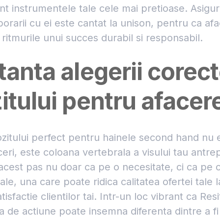
nt instrumentele tale cele mai pretioase. Asigur
borarii cu ei este cantat la unison, pentru ca af
 ritmurile unui succes durabil si responsabil.
anta alegerii corect
tului pentru afacer
zitului perfect pentru hainele second hand nu 
ceri, este coloana vertebrala a visului tau antrep
acest pas nu doar ca pe o necesitate, ci ca pe 
tale, una care poate ridica calitatea ofertei tale
sfactie clientilor tai. Intr-un loc vibrant ca Resit
ta de actiune poate insemna diferenta dintre a fi