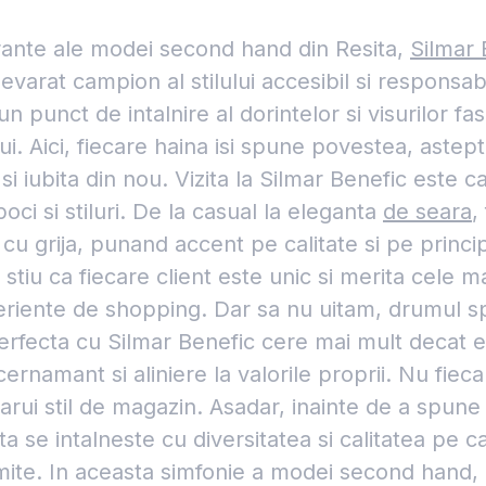
brante ale modei second hand din Resita,
Silmar 
devarat campion al stilului accesibil si responsab
un punct de intalnire al dorintelor si visurilor fas
ui. Aici, fiecare haina isi spune povestea, astep
i iubita din nou. Vizita la Silmar Benefic este ca
oci si stiluri. De la casual la eleganta
de seara
,
 cu grija, punand accent pe calitate si pe princi
 stiu ca fiecare client este unic si merita cele m
eriente de shopping. Dar sa nu uitam, drumul s
erfecta cu Silmar Benefic cere mai mult decat 
cernamant si aliniere la valorile proprii. Nu fiec
carui stil de magazin. Asadar, inainte de a spune 
ta se intalneste cu diversitatea si calitatea pe c
ite. In aceasta simfonie a modei second hand, c