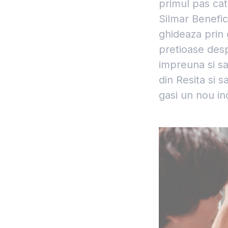
primul pas ca
Silmar Benefic
ghideaza prin 
pretioase des
impreuna si sa
din Resita si 
gasi un nou in