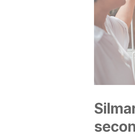
Silma
secon