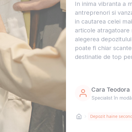
In inima vibranta a 
antreprenori si vanz
in cautarea celei ma
articole atragatoare 
alegerea depozitului
poate fi chiar scant
destinatie de top pen
Cara Teodora
Specialist în modă
Depozit haine secon