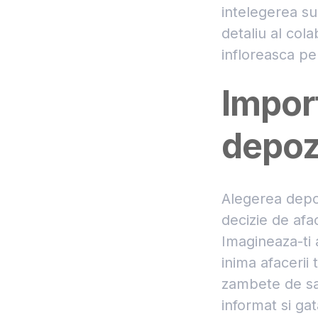
intelegerea su
detaliu al cola
infloreasca pe
Import
depozi
Alegerea depo
decizie de afa
Imagineaza-ti 
inima afacerii 
zambete de sati
informat si ga