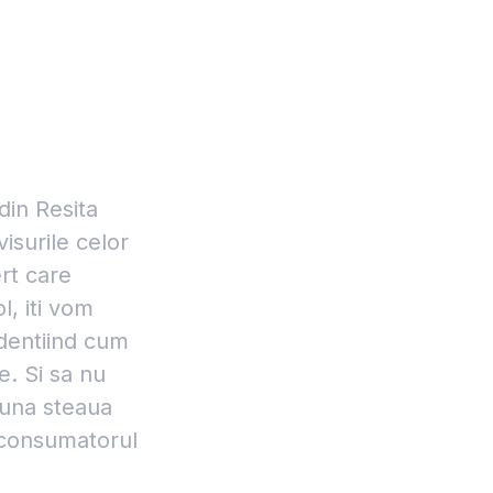
din Resita
visurile celor
ert care
l, iti vom
identiind cum
e. Si sa nu
eauna steaua
consumatorul