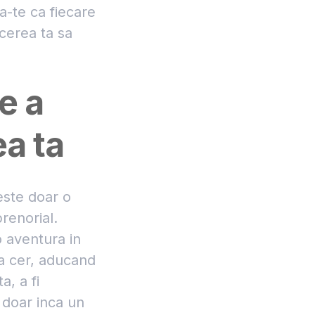
a-te ca fiecare
acerea ta sa
e a
ea ta
este doar o
renorial.
o aventura in
 la cer, aducand
a, a fi
 doar inca un