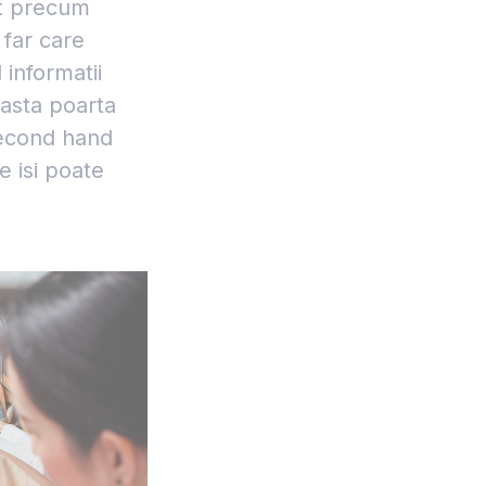
it precum
 far care
 informatii
asta poarta
 second hand
e isi poate