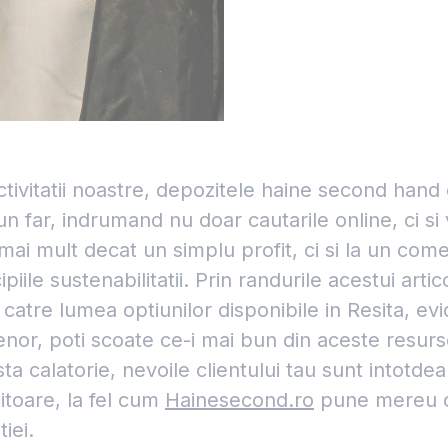
activitatii noastre, depozitele haine second hand 
n far, indrumand nu doar cautarile online, ci si 
 mai mult decat un simplu profit, ci si la un com
piile sustenabilitatii. Prin randurile acestui artico
 catre lumea optiunilor disponibile in Resita, ev
enor, poti scoate ce-i mai bun din aceste resurs
sta calatorie, nevoile clientului tau sunt intotd
itoare, la fel cum
Hainesecond.ro
pune mereu 
iei.