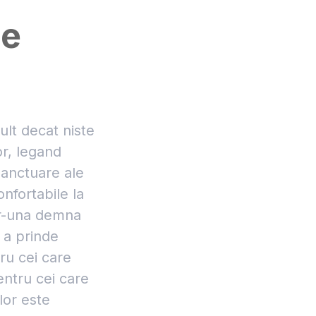
ne
lt decat niste
or, legand
sanctuare ale
onfortabile la
ntr-una demna
 a prinde
tru cei care
ntru cei care
lor este