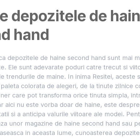
e depozitele de hai
d hand
ca depozitele de haine second hand sunt mai mu
e. Ele sunt adevarate poduri catre trecut si viit
de trendurile de maine. In inima Resitei, aceste 
o paleta colorata de alegeri, de la tinute zilnice c
ner care pot transforma orice tinuta simpla, i
 aici nu este vorba doar de haine, este despre
tii si a anticipa valurile viitoare ale modei. Pen
baza unor magazine de haine second hand sau pe
paseasca in aceasta lume, cunoasterea depozite