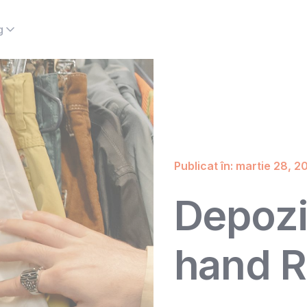
g
Publicat în: martie 28, 2
Depozi
hand R