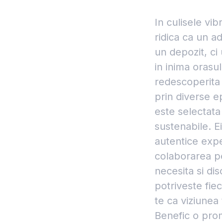
In culisele vi
ridica ca un a
un depozit, ci 
in inima orasul
redescoperita s
prin diverse ep
este selectata
sustenabile. Ei
autentice exp
colaborarea p
necesita si dis
potriveste fie
te ca viziunea 
Benefic o prom