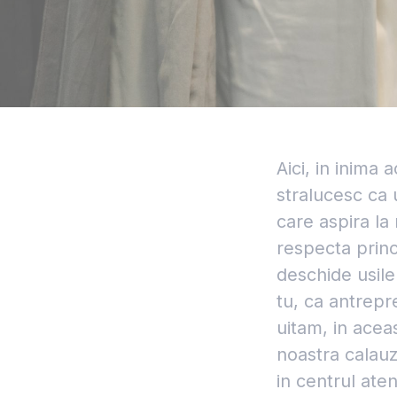
Aici, in inima 
stralucesc ca u
care aspira la
respecta princi
deschide usile
tu, ca antrepr
uitam, in acea
noastra calauz
in centrul atent