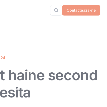
Contactează-ne
024
t haine second
esita