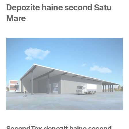
Depozite haine second Satu
Mare
SecondTex depozit haine second