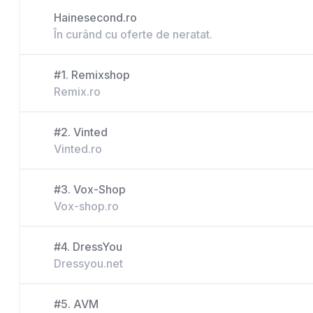
Hainesecond.ro
În curând cu oferte de neratat.
#1. Remixshop
Remix.ro
#2. Vinted
Vinted.ro
#3. Vox-Shop
Vox-shop.ro
#4. DressYou
Dressyou.net
#5. AVM