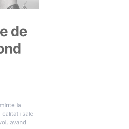
me de
cond
minte la
alitatii sale
voi, avand