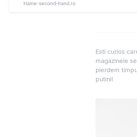
Haine-second-hand.ro
Esti curios ca
magazinele sec
pierdem timpu
putini!