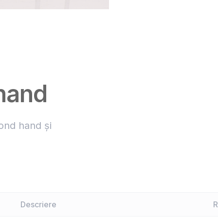
hand
ond hand și
Descriere
R