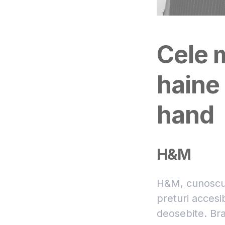
Cele m
haine
hand
H&M
H&M, cunoscut
preturi accesi
deosebite. Bra