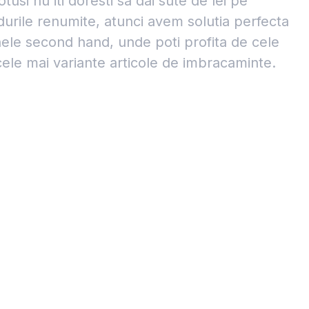
tusi nu iti doresti sa dai sute de lei pe
ndurile renumite, atunci avem solutia perfecta
ele second hand, unde poti profita de cele
cele mai variante articole de imbracaminte.