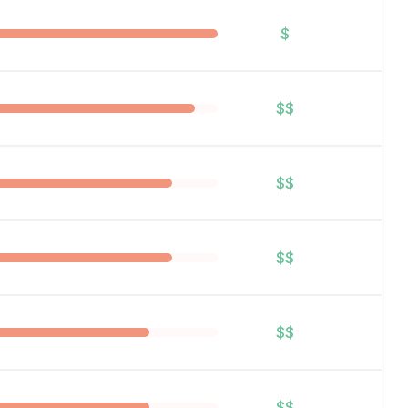
$
$$
$$
$$
$$
$$