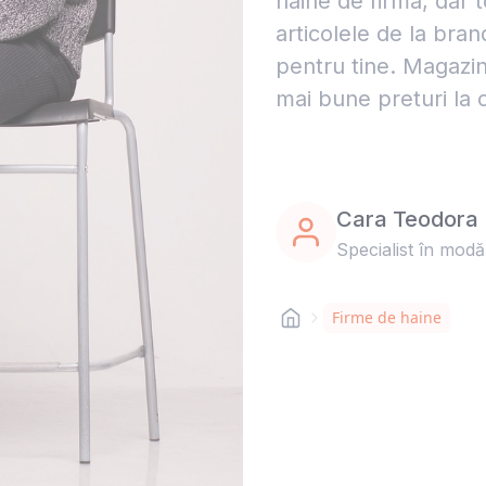
haine de firma, dar to
articolele de la bra
pentru tine. Magazin
mai bune preturi la 
Cara Teodora
Specialist în modă
Firme de haine