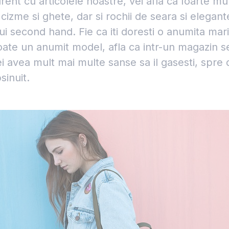
rent cu articolele noastre, vei afla ca foarte mu
zme si ghete, dar si rochii de seara si elegant
nui second hand. Fie ca iti doresti o anumita ma
oate un anumit model, afla ca intr-un magazin 
 vei avea mult mai multe sanse sa il gasesti, spr
inuit.