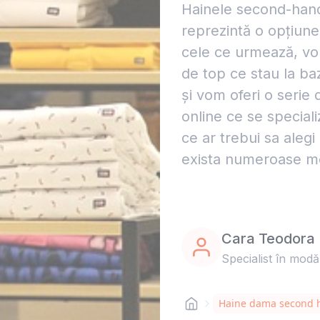
Hainele second-hand,
reprezintă o opțiune
cele ce urmează, vo
de top ce stau la ba
și vom oferi o serie
online ce se speciali
ce ar trebui sa aleg
exista numeroase mo
Cara Teodora
Specialist în modă
Haine dama second 