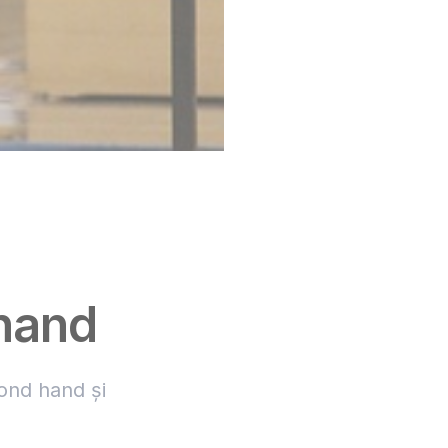
hand
ond hand și