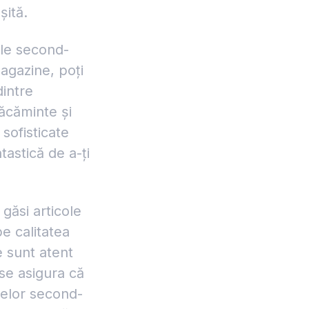
șită.
ele second-
magazine, poți
dintre
răcăminte și
 sofisticate
astică de a-ți
găsi articole
e calitatea
e sunt atent
 se asigura că
olelor second-