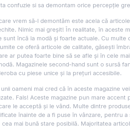
ta confuzie si sa demontam orice percepție gre
 care vrem să-l demontăm este acela că articol
chite. Nimic mai greșit! În realitate, în aceste 
e sunt încă la modă și foarte actuale. Cu multe 
umite ce oferă articole de calitate, găsești îmb
re ar putea foarte bine să se afle și în cele mai
odă. Magazinele second-hand sunt o sursă fant
roba cu piese unice și la prețuri accesibile.
 unii oameni mai cred că în aceste magazine vei 
zate. Fals! Aceste magazine pun mare accent p
 care le acceptă și le vând. Multe dintre produs
ificate înainte de a fi puse în vânzare, pentru a
în cea mai bună stare posibilă. Majoritatea artic