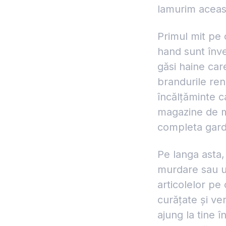
lamurim aceas
Primul mit pe
hand sunt înve
găsi haine car
brandurile ren
încălțăminte ca
magazine de m
completa garde
Pe langa asta,
murdare sau u
articolelor pe
curățate și ver
ajung la tine 