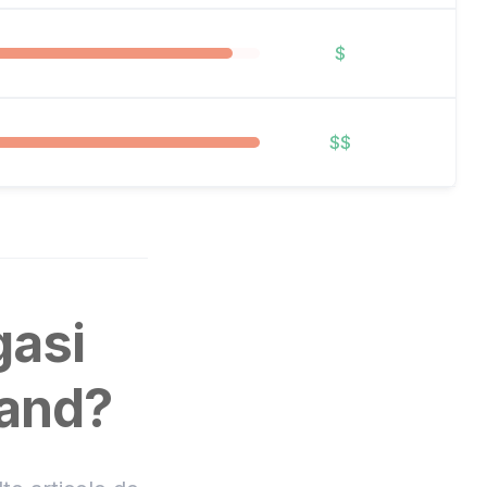
$
$$
gasi
hand?