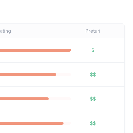
ating
Prețuri
$
$$
$$
$$