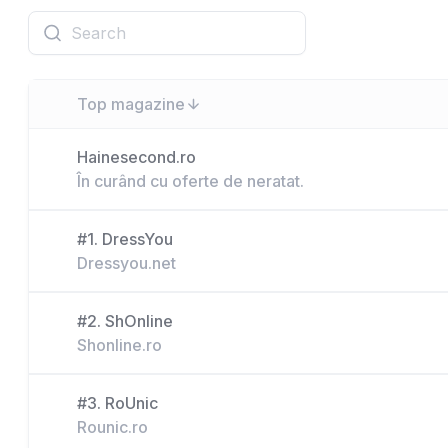
Top magazine
Hainesecond.ro
În curând cu oferte de neratat.
#1. DressYou
Dressyou.net
#2. ShOnline
Shonline.ro
#3. RoUnic
Rounic.ro