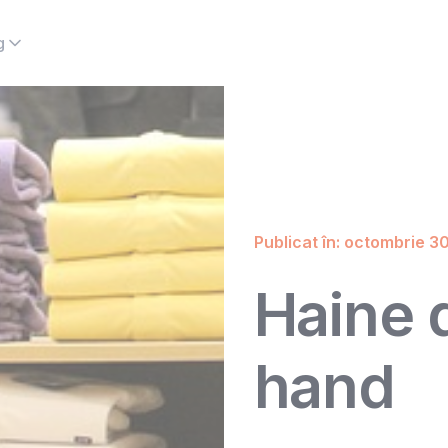
g
Publicat în: octombrie 3
Haine 
hand