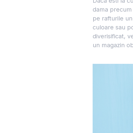
Daca esti la cu
dama precum ci
pe rafturile u
culoare sau p
diverisificat,
un magazin obs