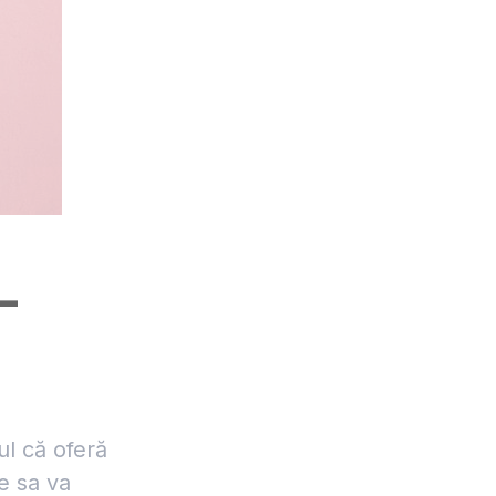
–
l că oferă
e sa va