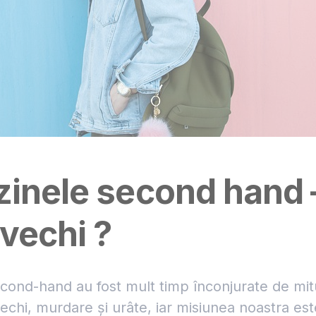
inele second hand 
vechi ?
cond-hand au fost mult timp înconjurate de mitu
vechi, murdare și urâte, iar misiunea noastra est