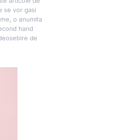
lte articole de
e se vor gasi
rime, o anumita
second hand
e deosebire de