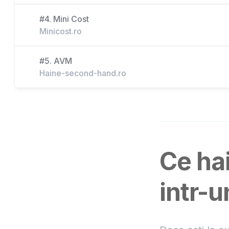
#4. Mini Cost
Minicost.ro
#5. AVM
Haine-second-hand.ro
Ce ha
intr-