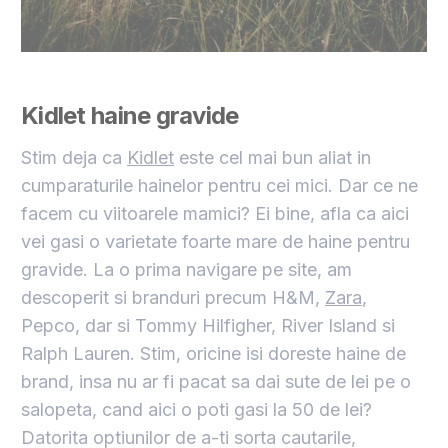
Kidlet
haine gravide
Stim deja ca
Kidlet
este cel mai bun aliat in
cumparaturile hainelor pentru cei mici. Dar ce ne
facem cu viitoarele mamici? Ei bine, afla ca aici
vei gasi o varietate foarte mare de haine pentru
gravide. La o prima navigare pe site, am
descoperit si branduri precum H&M,
Zara
,
Pepco, dar si Tommy Hilfigher, River Island si
Ralph Lauren. Stim, oricine isi doreste haine de
brand, insa nu ar fi pacat sa dai sute de lei pe o
salopeta, cand aici o poti gasi la 50 de lei?
Datorita optiunilor de a-ti sorta cautarile,