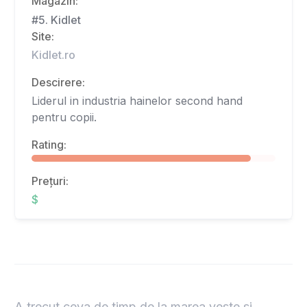
Magazin:
#5. Kidlet
Site:
Kidlet.ro
Descirere:
Liderul in industria hainelor second hand
pentru copii.
Rating:
Prețuri:
$
A trecut ceva de timp de la marea veste si