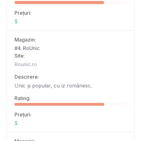
Prețuri:
$
Magazin:
#4. RoUnic
Site:
Rounic.ro
Descirere:
Unic și popular, cu iz românesc.
Rating:
Prețuri:
$