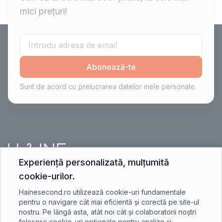
mici prețuri!
Abonează-te
Sunt de acord cu prelucrarea datelor mele personale.
Experiență personalizată, mulțumită
cookie-urilor.
contact@hainesecond.ro
Hainesecond.ro utilizează cookie-uri fundamentale
pentru o navigare cât mai eficientă și corectă pe site-ul
nostru. Pe lângă asta, atât noi cât și colaboratorii noștri
+40 750 401 891
folosesc cookie-uri opționale pentru analize și