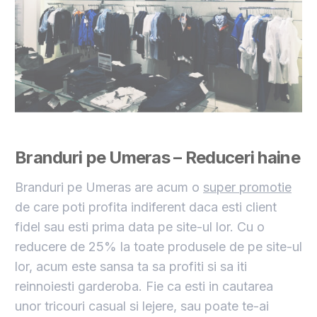
Branduri pe Umeras – Reduceri haine
Branduri pe Umeras are acum o
super promotie
de care poti profita indiferent daca esti client
fidel sau esti prima data pe site-ul lor. Cu o
reducere de 25% la toate produsele de pe site-ul
lor, acum este sansa ta sa profiti si sa iti
reinnoiesti garderoba. Fie ca esti in cautarea
unor tricouri casual si lejere, sau poate te-ai