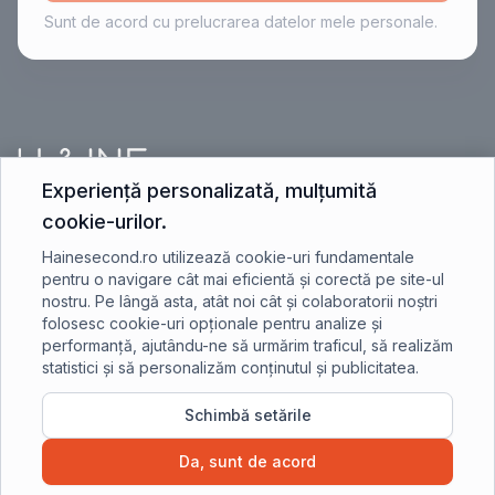
Sunt de acord cu prelucrarea datelor mele personale.
Experiență personalizată, mulțumită
cookie-urilor.
contact@hainesecond.ro
Hainesecond.ro utilizează cookie-uri fundamentale
pentru o navigare cât mai eficientă și corectă pe site-ul
nostru. Pe lângă asta, atât noi cât și colaboratorii noștri
+40 750 401 891
folosesc cookie-uri opționale pentru analize și
performanță, ajutându-ne să urmărim traficul, să realizăm
statistici și să personalizăm conținutul și publicitatea.
Schimbă setările
©2023 Hainesecond.ro - Toate drepturile rezervate.
Da, sunt de acord