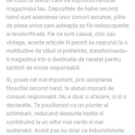
de culori si texturi care va impodobi rafturile
magazinului tau. Depozitele de haine second
hand sunt asemenea unor comori ascunse, pline
de piese unice care asteapta sa fie redescoperite
si revalorificate. Fie ca sunt casual, chic sau
vintage, aceste articole iti permit sa raspunzi la o
multitudine de stiluri si preferinte, transformandu-
ti magazinul intr-o destinatie de neratat pentru
iubitorii de moda responsabili.
Si, poate cel mai important, prin adoptarea
filosofiei second hand, te alaturi miscarii de
consum responsabil. Nu e doar o afacere, ci si o
declaratie. Te pozitionezi ca un pionier al
schimbarii, reducand deseurile textile si
contribuind la un viitor mai verde si mai
sustenabil. Acest pas nu doar ca imbunatateste