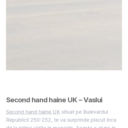
Second hand haine UK – Vaslui
Second hand haine UK
situat pe Bulevardul
Republicii 250-252, te va surprinde placut inca
de la prima vizita in magazin. Acesta a ajuns in