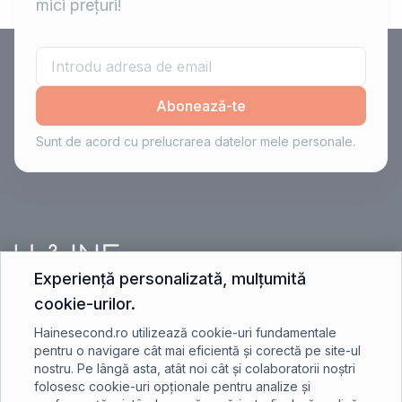
mici prețuri!
Abonează-te
Sunt de acord cu prelucrarea datelor mele personale.
Experiență personalizată, mulțumită
cookie-urilor.
contact@hainesecond.ro
Hainesecond.ro utilizează cookie-uri fundamentale
pentru o navigare cât mai eficientă și corectă pe site-ul
nostru. Pe lângă asta, atât noi cât și colaboratorii noștri
+40 750 401 891
folosesc cookie-uri opționale pentru analize și