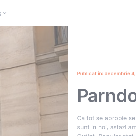
g
Publicat în: decembrie 4
Parndo
Ca tot se apropie se
sunt in noi, astazi a