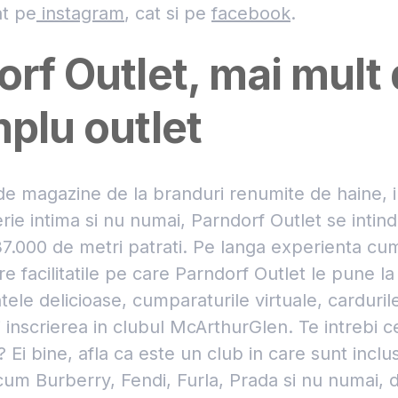
at pe
instagram
, cat si pe
facebook
.
orf Outlet, mai mult
plu outlet
e magazine de la branduri renumite de haine, i
jerie intima si nu numai, Parndorf Outlet se intin
7.000 de metri patrati. Pe langa experienta cum
e facilitatile pe care Parndorf Outlet le pune la 
tele delicioase, cumparaturile virtuale, carduril
si inscrierea in clubul McArthurGlen. Te intrebi c
Ei bine, afla ca este un club in care sunt inc
m Burberry, Fendi, Furla, Prada si nu numai, d