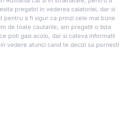
in Romania cat si in strainatate, pentru a
sita pregatiri in vederea calatoriei, dar si
l pentru a fi sigur ca prinzi cele mai bune
im de toate cautarile, am pregatit o lista
 poti gasi acolo, dar si cateva informatii
i in vedere atunci cand te decizi sa pornesti