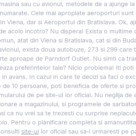
 masina sau cu avionul, metodele de a ajunge la
enumarate. Cele mai apropiate aeroporturi sunt
in Viena, dar si Aeroportul din Bratislava. Ok, aj
de acolo incotro? Nu dispera! Exista o multime 
omun, atat din Viena si Bratislava, cat si din Bu
u avionul, exista doua autobuze, 273 si 299 care 
rte aproape de Parndorf Outlet. Nu simti ca tra
za preferintelor tale? Nicio problema! Iti poti
 in avans. In cazul in care te decizi sa faci o ex
de 10 persoane, poti beneficia de oferte si pro
mularului de pe site-ul lor oficial. Nu neglija d
ionare a magazinului, si programele de sarbator
i ca nu vrei sa te trezesti cu surprise neplacute 
lo. Pentru o planificare completa si amanuntita a
consulti
site-ul
lor oficial sau sa-i urmaresti pe p