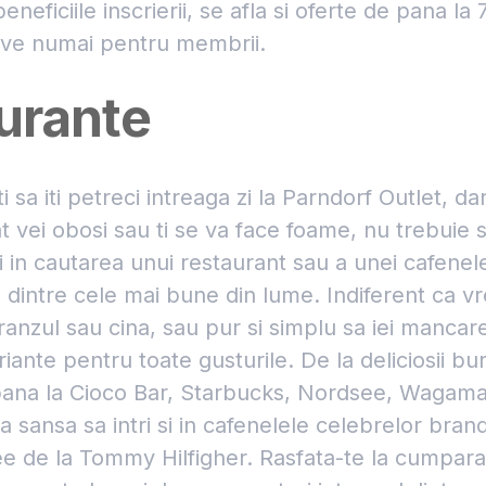
eneficiile inscrierii, se afla si oferte de pana la
sive numai pentru membrii.
urante
 sa iti petreci intreaga zi la Parndorf Outlet, da
vei obosi sau ti se va face foame, nu trebuie sa 
sti in cautarea unui restaurant sau a unei cafenele,
 dintre cele mai bune din lume. Indiferent ca vre
ranzul sau cina, sau pur si simplu sa iei mancar
ariante pentru toate gusturile. De la deliciosii bu
pana la Cioco Bar, Starbucks, Nordsee, Wagam
a sansa sa intri si in cafenelele celebrelor bra
 de la Tommy Hilfigher. Rasfata-te la cumparatu