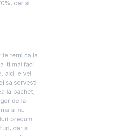
 70%, dar si
r te temi ca la
iti mai faci
 aici le vei
i sa servesti
ea la pachet,
rger de la
ama si nu
nduri precum
ri, dar si