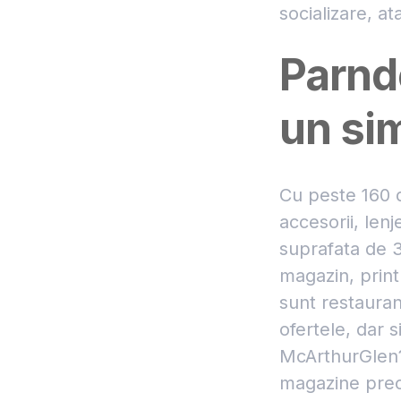
socializare, at
Parnd
un sim
Cu peste 160 d
accesorii, len
suprafata de 3
magazin, printr
sunt restauran
ofertele, dar 
McArthurGlen? 
magazine precu