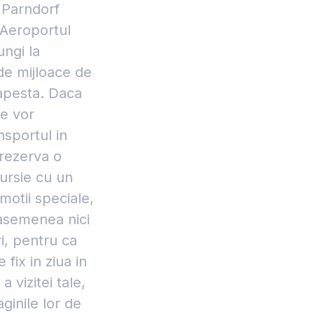
 Parndorf
 Aeroportul
ungi la
de mijloace de
dapesta. Daca
te vor
nsportul in
 rezerva o
cursie cu un
motii speciale,
e asemenea nici
i, pentru ca
fix in ziua in
 vizitei tale,
aginile lor de