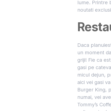
lume. Printre b
noutati exclu
Resta
Daca planuiesti
un moment dat 
griji! Fie ca e
gasi pe cateva
micul dejun, p
aici vei gasi v
Burger King, 
numai, vei ave
Tommy’s Coffee