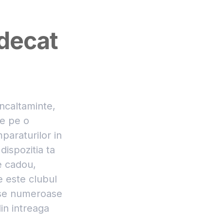
 decat
ncaltaminte,
de pe o
paraturilor in
dispozitia ta
e cadou,
e este clubul
luse numeroase
in intreaga