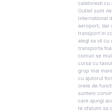
calatoresti cu
Outlet sunt n
International d
aeroport, dar 
transport in c
alegi sa vii c
transporta foa
comun se mulea
cursa cu taxiul
grup mai mare 
cu ajutorul for
orele de funct
suntem convins
care ajungi aco
te sfatuim sa 