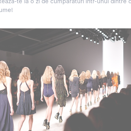
axeaza-te la o zi de cumparaturi intr-unul dintre
lume!