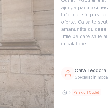
Outlet. Popular atat 
ajunge pana aici nece
informare in prealabi
oferte. Ca sa te scut
amanuntita cu ceea ce
utile pe care sa le a
in calatorie.
Cara Teodora
Specialist în modă
Parndorf Outlet