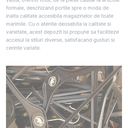
formale, deschizand portile spre o moda de
inalta calitate accesibila magazinelor de toate
marimile. Cu o atentie deosebita la calitate si
varietate, acest depozit isi propune sa faciliteze
accesul la stiluri diverse, satisfacand gusturi si
cerinte variate.