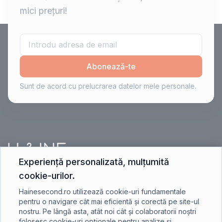
mici prețuri!
Abonează-te
Sunt de acord cu prelucrarea datelor mele personale.
Experiență personalizată, mulțumită
cookie-urilor.
contact@hainesecond.ro
Hainesecond.ro utilizează cookie-uri fundamentale
pentru o navigare cât mai eficientă și corectă pe site-ul
nostru. Pe lângă asta, atât noi cât și colaboratorii noștri
+40 750 401 891
folosesc cookie-uri opționale pentru analize și