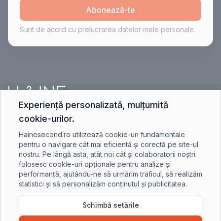
Abonează-te
Sunt de acord cu prelucrarea datelor mele personale.
Experiență personalizată, mulțumită
cookie-urilor.
contact@hainesecond.ro
Hainesecond.ro utilizează cookie-uri fundamentale
pentru o navigare cât mai eficientă și corectă pe site-ul
nostru. Pe lângă asta, atât noi cât și colaboratorii noștri
+40 750 401 891
folosesc cookie-uri opționale pentru analize și
performanță, ajutându-ne să urmărim traficul, să realizăm
statistici și să personalizăm conținutul și publicitatea.
Schimbă setările
©2023 Hainesecond.ro - Toate drepturile rezervate.