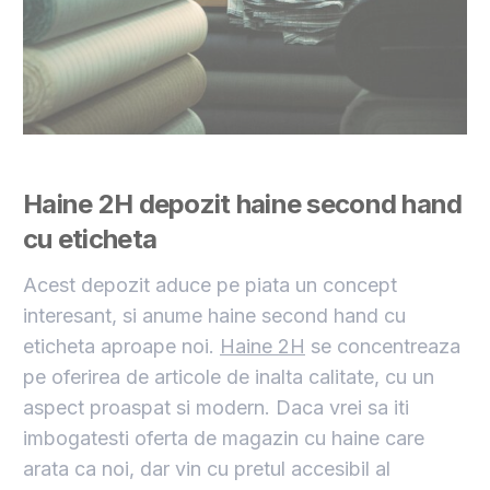
Haine 2H depozit haine second hand
cu eticheta
Acest depozit aduce pe piata un concept
interesant, si anume haine second hand cu
eticheta aproape noi.
Haine 2H
se concentreaza
pe oferirea de articole de inalta calitate, cu un
aspect proaspat si modern. Daca vrei sa iti
imbogatesti oferta de magazin cu haine care
arata ca noi, dar vin cu pretul accesibil al