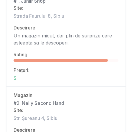
#1. Juniir Shop
Site:
Strada Faurului 8, Sibiu
Descirere:
Un magazin micut, dar plin de surprize care
asteapta sa le descoperi.
Rating:
Prețuri:
$
Magazin:
#2. Nelly Second Hand
Site:
Str. Șureanu 4, Sibiu
Descirere: