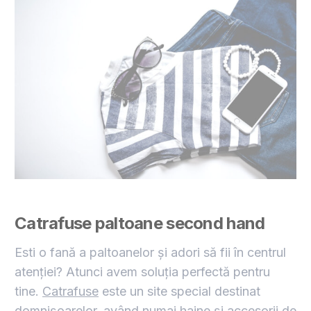
Catrafuse paltoane second hand
Esti o fană a paltoanelor și adori să fii în centrul
atenției? Atunci avem soluția perfectă pentru
tine.
Catrafuse
este un site special destinat
domnișoarelor, având numai haine și accesorii de