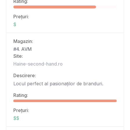
Rating:
Prețuri:
$
Magazin:
#4. AVM
Site:
Haine-second-hand.ro
Descirere:
Locul perfect al pasionaților de branduri.
Rating:
Prețuri:
$$