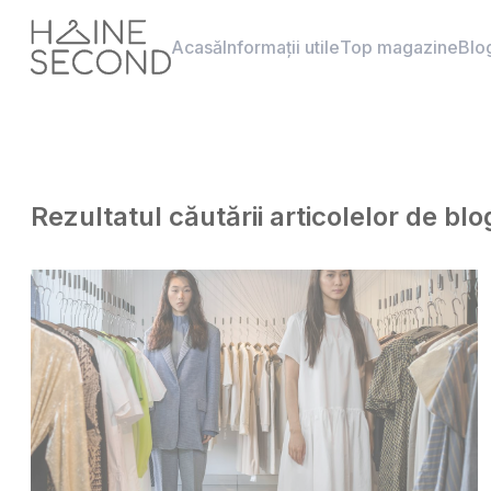
Acasă
Informații utile
Top magazine
Blo
Rezultatul căutării articolelor de b