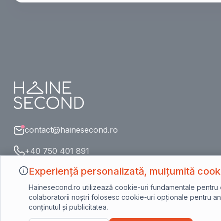
contact@hainesecond.ro
+40 750 401 891
Experiență personalizată, mulțumită cooki
Hainesecond.ro utilizează cookie-uri fundamentale pentru o n
colaboratorii noștri folosesc cookie-uri opționale pentru ana
conținutul și publicitatea.
©2023 Hainesecond.ro - Toate drepturile rezervate.