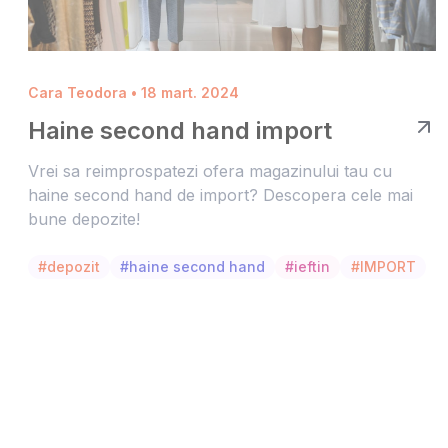
Cara Teodora • 18 mart. 2024
Haine second hand import
Vrei sa reimprospatezi ofera magazinului tau cu
haine second hand de import? Descopera cele mai
bune depozite!
#depozit
#haine second hand
#ieftin
#IMPORT