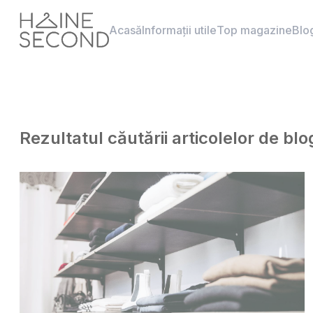
Acasă
Informații utile
Top magazine
Blo
Rezultatul căutării articolelor de bl