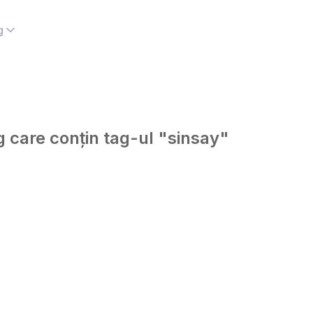
g
og care conțin tag-ul "sinsay"