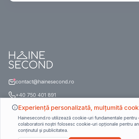
contact@hainesecond.ro
+40 750 401 891
Experiență personalizată, mulțumită cooki
Hainesecond.ro utilizează cookie-uri fundamentale pentru o n
colaboratorii noștri folosesc cookie-uri opționale pentru ana
conținutul și publicitatea.
©2023 Hainesecond.ro - Toate drepturile rezervate.