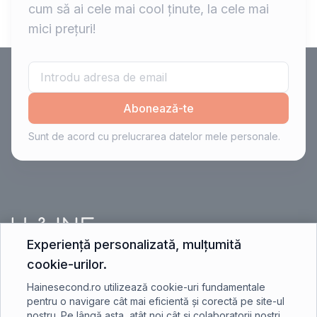
cum să ai cele mai cool ținute, la cele mai
mici prețuri!
Abonează-te
Sunt de acord cu prelucrarea datelor mele personale.
Experiență personalizată, mulțumită
cookie-urilor.
contact@hainesecond.ro
Hainesecond.ro utilizează cookie-uri fundamentale
pentru o navigare cât mai eficientă și corectă pe site-ul
nostru. Pe lângă asta, atât noi cât și colaboratorii noștri