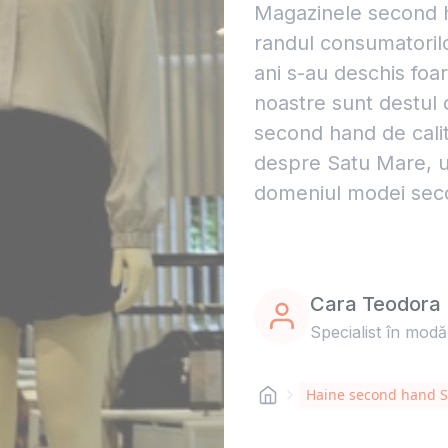
Magazinele second h
randul consumatorilor
ani s-au deschis foar
noastre sunt destul
second hand de calit
despre Satu Mare, un
domeniul modei sec
Cara Teodora
Specialist în modă
Haine second hand 