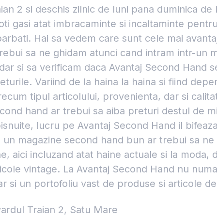
ian 2 si deschis zilnic de luni pana duminica de
poti gasi atat imbracaminte si incaltaminte pentru
barbati. Hai sa vedem care sunt cele mai avant
rebui sa ne ghidam atunci cand intram intr-un 
ar si sa verificam daca Avantaj Second Hand se
eturile. Variind de la haina la haina si fiind de
recum tipul articolului, provenienta, dar si calita
ond hand ar trebui sa aiba preturi destul de mi
snuite, lucru pe Avantaj Second Hand il bifeaz
un magazine second hand bun ar trebui sa ne
e, aici incluzand atat haine actuale si la moda, d
ticole vintage. La Avantaj Second Hand nu numai
ar si un portofoliu vast de produse si articole de 
ardul Traian 2, Satu Mare