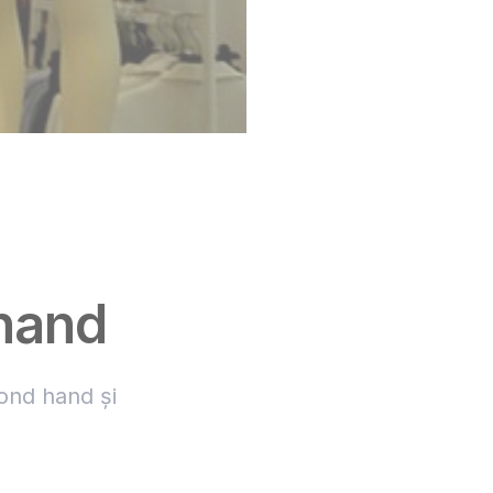
hand
ond hand și