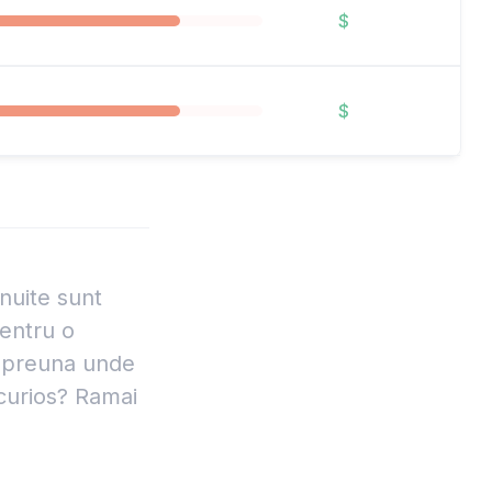
$
$
nuite sunt
pentru o
impreuna unde
 curios? Ramai