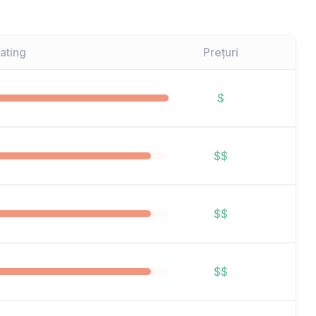
ating
Prețuri
$
$$
$$
$$