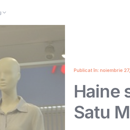
g
Publicat în: noiembrie 27
Haine 
Satu M