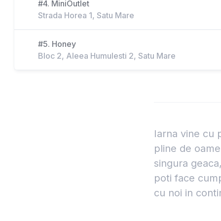
#4. MiniOutlet
Strada Horea 1, Satu Mare
#5. Honey
Bloc 2, Aleea Humulesti 2, Satu Mare
Iarna vine cu 
pline de oamen
singura geaca,
poti face cump
cu noi in conti