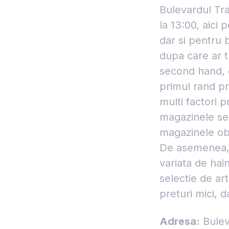
Bulevardul Tra
la 13:00, aici 
dar si pentru 
dupa care ar t
second hand, d
primul rand pr
multi factori p
magazinele sec
magazinele obi
De asemenea, 
variata de hain
selectie de ar
preturi mici, d
Adresa:
Bulev