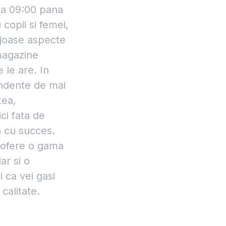
 la 09:00 pana
 copii si femei,
ajoase aspecte
magazine
 le are. In
pendente de mai
tea,
ci fata de
a cu succes.
 ofere o gama
ar si o
 ca vei gasi
calitate.