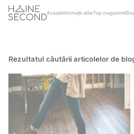
Acasă
Informații utile
Top magazine
Blo
Rezultatul căutării articolelor de bl