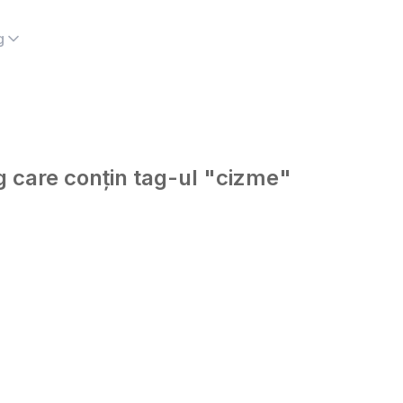
g
og care conțin tag-ul "cizme"