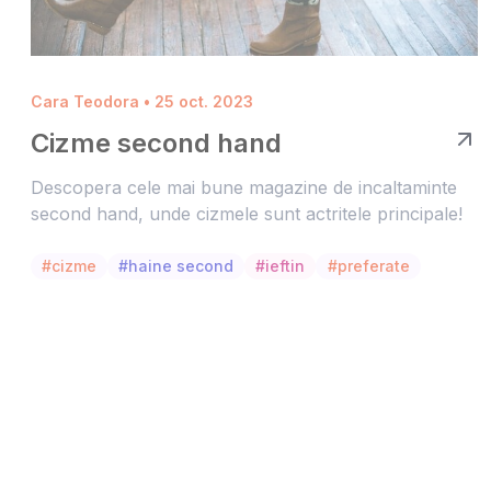
Cara Teodora • 25 oct. 2023
Cizme second hand
Descopera cele mai bune magazine de incaltaminte
second hand, unde cizmele sunt actritele principale!
#cizme
#haine second
#ieftin
#preferate