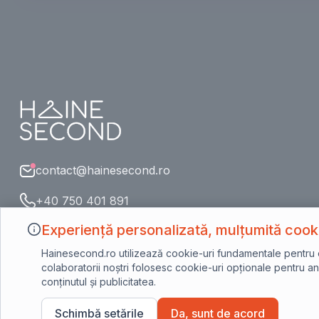
contact@hainesecond.ro
+40 750 401 891
Experiență personalizată, mulțumită cooki
Hainesecond.ro utilizează cookie-uri fundamentale pentru o n
colaboratorii noștri folosesc cookie-uri opționale pentru ana
conținutul și publicitatea.
©2023 Hainesecond.ro - Toate drepturile rezervate.
Schimbă setările
Da, sunt de acord