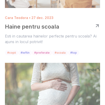
Cara Teodora • 27 dec. 2023
Haine pentru scoala
Esti in cautarea hainelor perfecte pentru scoala? Ai
ajuns in locul potrivit!
#copii
#ieftin
#preferate
#scoala
#top