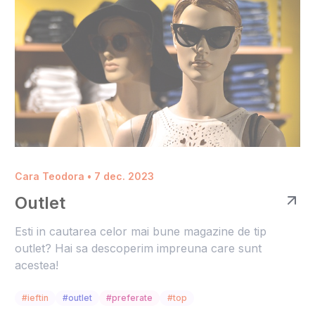
Cara Teodora • 7 dec. 2023
Outlet
Esti in cautarea celor mai bune magazine de tip
outlet? Hai sa descoperim impreuna care sunt
acestea!
#ieftin
#outlet
#preferate
#top