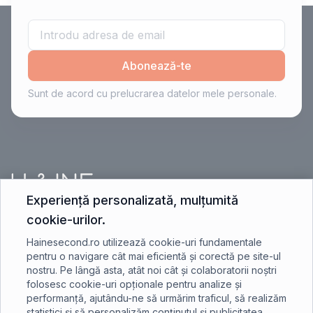
Abonează-te
Sunt de acord cu prelucrarea datelor mele personale.
Experiență personalizată, mulțumită
cookie-urilor.
contact@hainesecond.ro
Hainesecond.ro utilizează cookie-uri fundamentale
pentru o navigare cât mai eficientă și corectă pe site-ul
nostru. Pe lângă asta, atât noi cât și colaboratorii noștri
+40 750 401 891
folosesc cookie-uri opționale pentru analize și
performanță, ajutându-ne să urmărim traficul, să realizăm
statistici și să personalizăm conținutul și publicitatea.