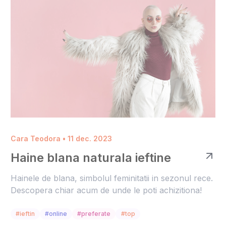
Cara Teodora • 11 dec. 2023
Haine blana naturala ieftine
Hainele de blana, simbolul feminitatii in sezonul rece.
Descopera chiar acum de unde le poti achizitiona!
#ieftin
#online
#preferate
#top