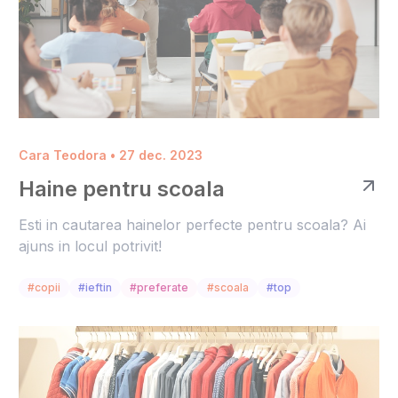
Cara Teodora • 27 dec. 2023
Haine pentru scoala
Esti in cautarea hainelor perfecte pentru scoala? Ai
ajuns in locul potrivit!
#copii
#ieftin
#preferate
#scoala
#top