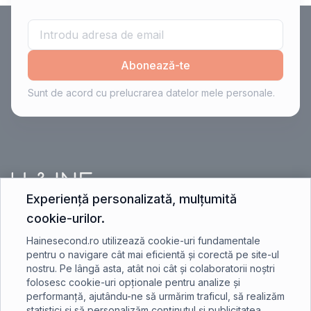
Abonează-te
Sunt de acord cu prelucrarea datelor mele personale.
Experiență personalizată, mulțumită
cookie-urilor.
contact@hainesecond.ro
Hainesecond.ro utilizează cookie-uri fundamentale
pentru o navigare cât mai eficientă și corectă pe site-ul
nostru. Pe lângă asta, atât noi cât și colaboratorii noștri
+40 750 401 891
folosesc cookie-uri opționale pentru analize și
performanță, ajutându-ne să urmărim traficul, să realizăm
statistici și să personalizăm conținutul și publicitatea.