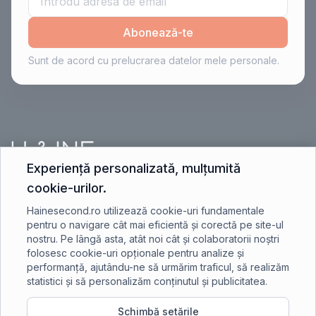
Abonează-te
Sunt de acord cu prelucrarea datelor mele personale.
Experiență personalizată, mulțumită
cookie-urilor.
contact@hainesecond.ro
Hainesecond.ro utilizează cookie-uri fundamentale
pentru o navigare cât mai eficientă și corectă pe site-ul
nostru. Pe lângă asta, atât noi cât și colaboratorii noștri
+40 750 401 891
folosesc cookie-uri opționale pentru analize și
performanță, ajutându-ne să urmărim traficul, să realizăm
statistici și să personalizăm conținutul și publicitatea.
Schimbă setările