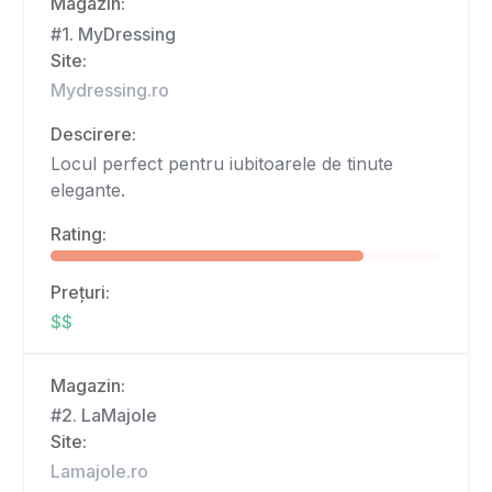
Magazin:
#1. MyDressing
Site:
Mydressing.ro
Descirere:
Locul perfect pentru iubitoarele de tinute
elegante.
Rating:
Prețuri:
$$
Magazin:
#2. LaMajole
Site:
Lamajole.ro