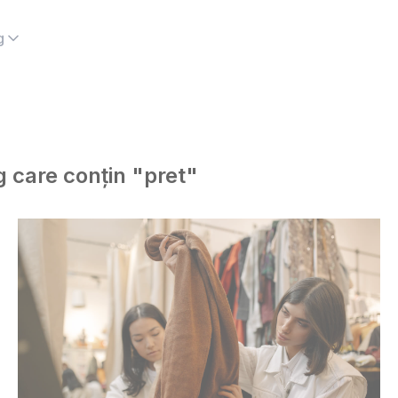
g
og care conțin "pret"