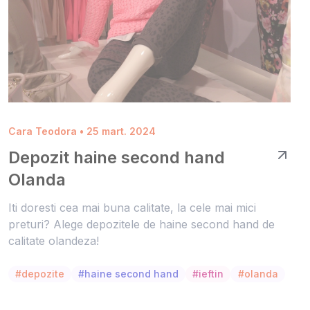
Cara Teodora • 25 mart. 2024
Depozit haine second hand
Olanda
Iti doresti cea mai buna calitate, la cele mai mici
preturi? Alege depozitele de haine second hand de
calitate olandeza!
#depozite
#haine second hand
#ieftin
#olanda