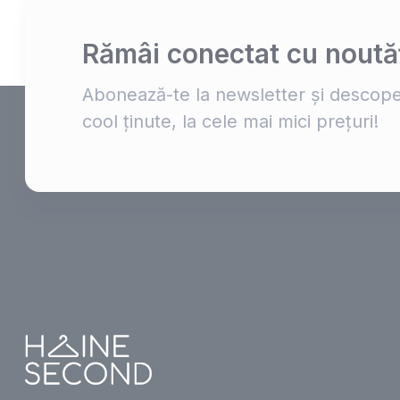
Rămâi conectat cu noutăț
Abonează-te la newsletter și descope
cool ținute, la cele mai mici prețuri!