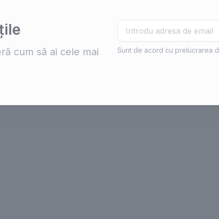
ile
ră cum să ai cele mai
Sunt de acord cu prelucrarea d