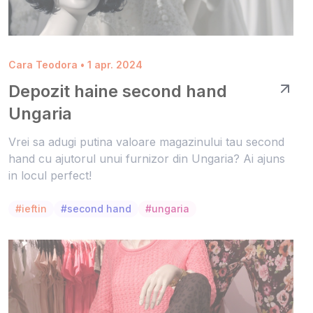
Cara Teodora • 1 apr. 2024
Depozit haine second hand
Ungaria
Vrei sa adugi putina valoare magazinului tau second
hand cu ajutorul unui furnizor din Ungaria? Ai ajuns
in locul perfect!
#ieftin
#second hand
#ungaria