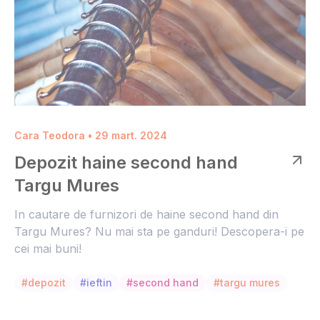
Cara Teodora • 29 mart. 2024
Depozit haine second hand
Targu Mures
In cautare de furnizori de haine second hand din
Targu Mures? Nu mai sta pe ganduri! Descopera-i pe
cei mai buni!
#depozit
#ieftin
#second hand
#targu mures