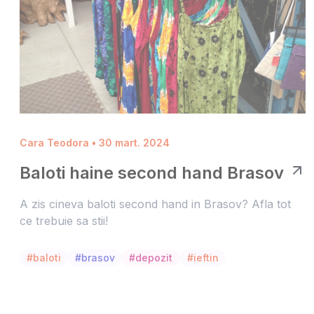
Cara Teodora • 30 mart. 2024
Baloti haine second hand Brasov
A zis cineva baloti second hand in Brasov? Afla tot
ce trebuie sa stii!
#baloti
#brasov
#depozit
#ieftin