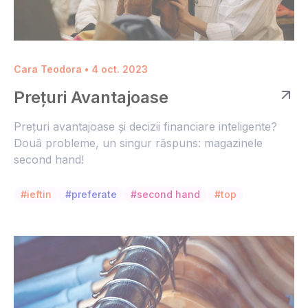
Cara Teodora • 4 oct. 2023
Prețuri Avantajoase
Prețuri avantajoase și decizii financiare inteligente?
Două probleme, un singur răspuns: magazinele
second hand!
#ieftin
#preferate
#second hand
#top