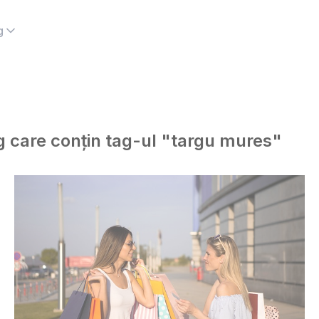
g
og care conțin tag-ul "targu mures"