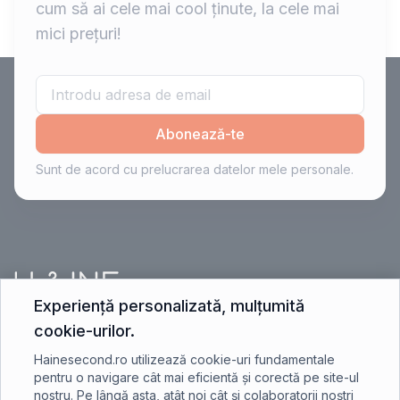
cum să ai cele mai cool ținute, la cele mai
mici prețuri!
Abonează-te
Sunt de acord cu prelucrarea datelor mele personale.
Experiență personalizată, mulțumită
cookie-urilor.
contact@hainesecond.ro
Hainesecond.ro utilizează cookie-uri fundamentale
pentru o navigare cât mai eficientă și corectă pe site-ul
nostru. Pe lângă asta, atât noi cât și colaboratorii noștri
+40 750 401 891