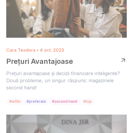
Cara Teodora • 4 oct. 2023
Prețuri Avantajoase
Prețuri avantajoase și decizii financiare inteligente?
Două probleme, un singur răspuns: magazinele
second hand!
#ieftin
#preferate
#second hand
#top