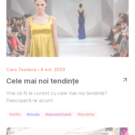
Cara Teodora • 4 oct. 2023
Cele mai noi tendințe
Vrei să fii la curent cu cele mai noi tendinte?
Descoperă-le acum!
#ieftin
#moda
#second hand
#tendinte