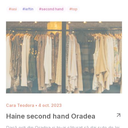
#iasi
#ieftin
#second hand
#top
Cara Teodora • 4 oct. 2023
Haine second hand Oradea
Dacă ești din Oradea și te-ai săturat să dai sute de lei