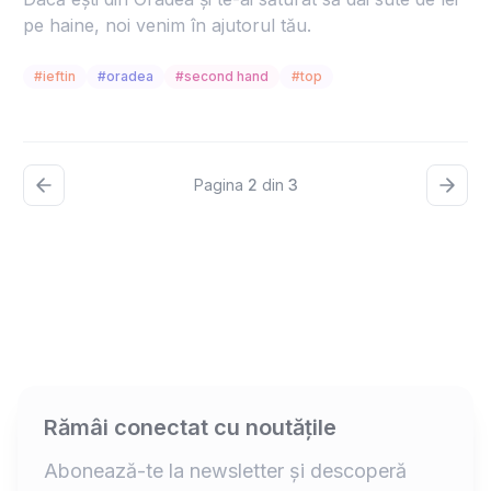
pe haine, noi venim în ajutorul tău.
#ieftin
#oradea
#second hand
#top
Pagina
2
din
3
Rămâi conectat cu noutățile
Abonează-te la newsletter și descoperă