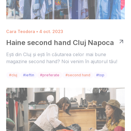
Cara Teodora • 4 oct. 2023
Haine second hand Cluj Napoca
Ești din Cluj și ești în căutarea celor mai bune
magazine second hand? Noi venim în ajutorul tău!
#cluj
#ieftin
#preferate
#second hand
#top