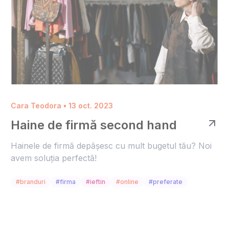
Cara Teodora • 13 oct. 2023
Haine de firmă second hand
Hainele de firmă depășesc cu mult bugetul tău? Noi
avem soluția perfectă!
#branduri
#firma
#ieftin
#online
#preferate