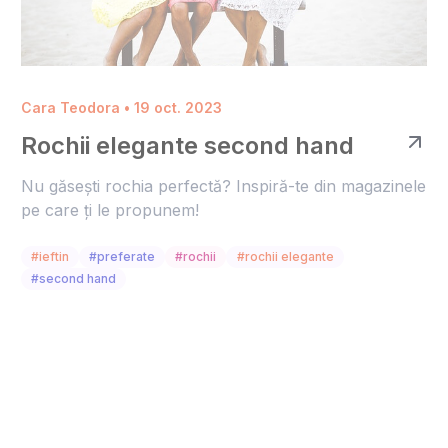
Cara Teodora • 19 oct. 2023
Rochii elegante second hand
Nu găsești rochia perfectă? Inspiră-te din magazinele
pe care ți le propunem!
#ieftin
#preferate
#rochii
#rochii elegante
#second hand