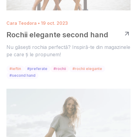
Cara Teodora • 19 oct. 2023
Rochii elegante second hand
Nu găsești rochia perfectă? Inspiră-te din magazinele
pe care ți le propunem!
#ieftin
#preferate
#rochii
#rochii elegante
#second hand