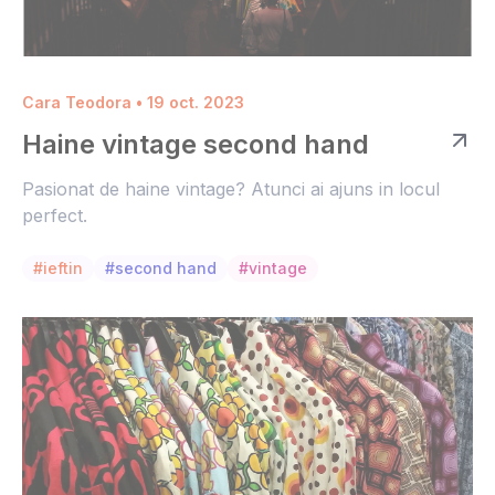
Cara Teodora • 19 oct. 2023
Haine vintage second hand
Pasionat de haine vintage? Atunci ai ajuns in locul
perfect.
#ieftin
#second hand
#vintage