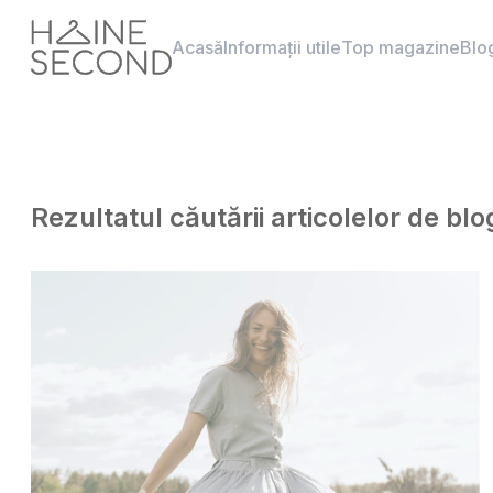
Acasă
Informații utile
Top magazine
Blo
Rezultatul căutării articolelor de b