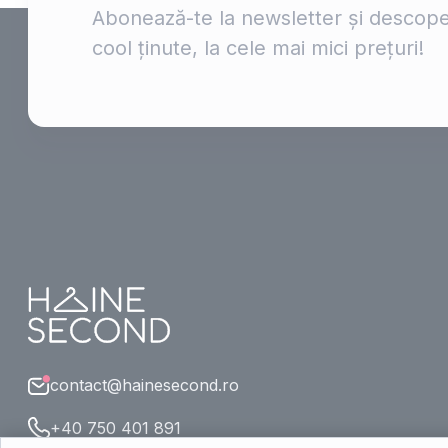
Abonează-te la newsletter și descope
cool ținute, la cele mai mici prețuri!
contact@hainesecond.ro
+40 750 401 891