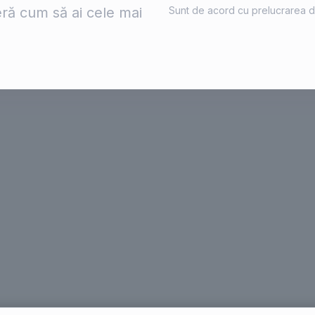
ră cum să ai cele mai
Sunt de acord cu prelucrarea d