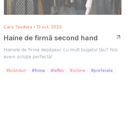
Cara Teodora • 13 oct. 2023
Haine de firmă second hand
Hainele de firmă depășesc cu mult bugetul tău? Noi
avem soluția perfectă!
#branduri
#firma
#ieftin
#online
#preferate