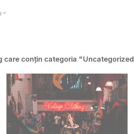
g
log care conțin categoria "Uncategorize