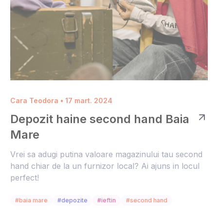
Cara Teodora • 17 mart. 2024
Depozit haine second hand Baia
Mare
Vrei sa adugi putina valoare magazinului tau second
hand chiar de la un furnizor local? Ai ajuns in locul
perfect!
#baia mare
#depozite
#ieftin
#second hand