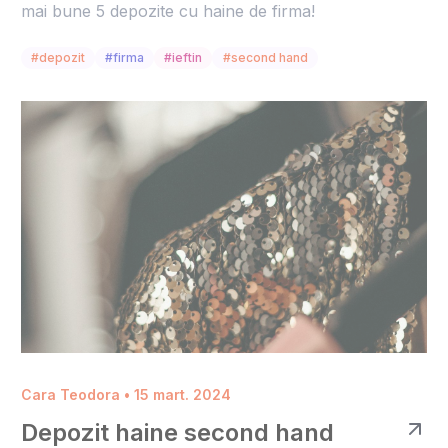
mai bune 5 depozite cu haine de firma!
#depozit
#firma
#ieftin
#second hand
Cara Teodora • 15 mart. 2024
Depozit haine second hand