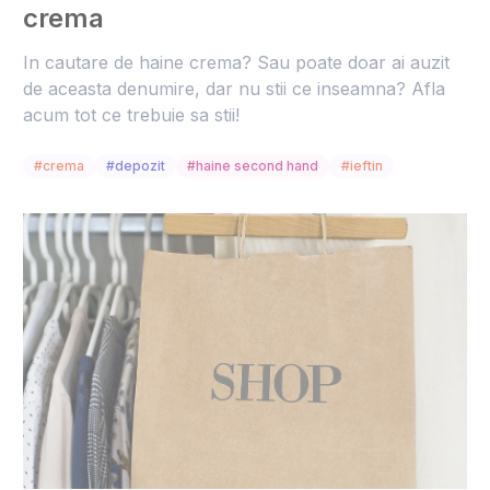
crema
In cautare de haine crema? Sau poate doar ai auzit
de aceasta denumire, dar nu stii ce inseamna? Afla
acum tot ce trebuie sa stii!
#crema
#depozit
#haine second hand
#ieftin