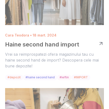
Cara Teodora • 18 mart. 2024
Haine second hand import
Vrei sa reimprospatezi ofera magazinului tau cu
haine second hand de import? Descopera cele mai
bune depozite!
#depozit
#haine second hand
#ieftin
#IMPORT